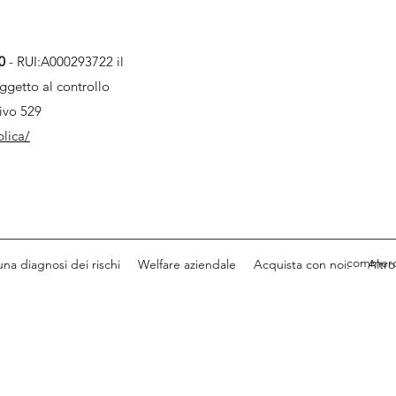
0
- RUI:A000293722 il
ggetto al controllo
tivo
529
blica/
commerc
una diagnosi dei rischi
Welfare aziendale
Acquista con noi.
Altro